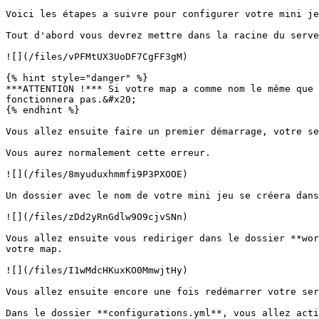
Voici les étapes a suivre pour configurer votre mini je
Tout d'abord vous devrez mettre dans la racine du serve
![](/files/vPFMtUX3UoDF7CgFF3gM)

{% hint style="danger" %}

***ATTENTION !*** Si votre map a comme nom le même que 
fonctionnera pas.&#x20;

{% endhint %}

Vous allez ensuite faire un premier démarrage, votre se
Vous aurez normalement cette erreur.

![](/files/8myuduxhmmfi9P3PXOOE)

Un dossier avec le nom de votre mini jeu se créera dans
![](/files/zDd2yRnGdlw9O9cjvSNn)

Vous allez ensuite vous rediriger dans le dossier **wor
votre map.

![](/files/I1wMdcHKuxKO0MmwjtHy)

Vous allez ensuite encore une fois redémarrer votre ser
Dans le dossier **configurations.yml**, vous allez acti