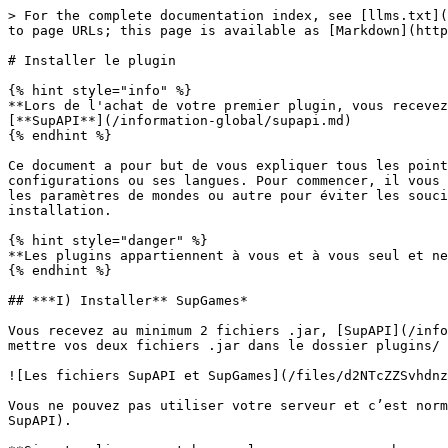
> For the complete documentation index, see [llms.txt](
to page URLs; this page is available as [Markdown](http
# Installer le plugin

{% hint style="info" %}

**Lors de l'achat de votre premier plugin, vous recevez
[**SupAPI**](/information-global/supapi.md)

{% endhint %}

Ce document a pour but de vous expliquer tous les point
configurations ou ses langues. Pour commencer, il vous 
les paramètres de mondes ou autre pour éviter les souci
installation.

{% hint style="danger" %}

**Les plugins appartiennent à vous et à vous seul et ne
{% endhint %}

## ***I) Installer** SupGames*

Vous recevez au minimum 2 fichiers .jar, [SupAPI](/info
mettre vos deux fichiers .jar dans le dossier plugins/ 
![Les fichiers SupAPI et SupGames](/files/d2NTcZZSvhdnz
Vous ne pouvez pas utiliser votre serveur et c’est norm
SupAPI).
