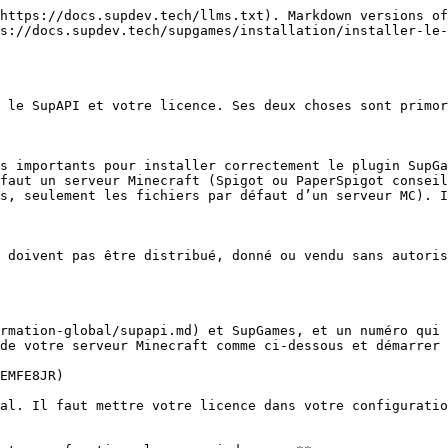
https://docs.supdev.tech/llms.txt). Markdown versions of
s://docs.supdev.tech/supgames/installation/installer-le-
 le SupAPI et votre licence. Ses deux choses sont primor
s importants pour installer correctement le plugin SupGa
faut un serveur Minecraft (Spigot ou PaperSpigot conseil
s, seulement les fichiers par défaut d’un serveur MC). I
 doivent pas être distribué, donné ou vendu sans autoris
rmation-global/supapi.md) et SupGames, et un numéro qui 
de votre serveur Minecraft comme ci-dessous et démarrer 
EMFE8JR)

al. Il faut mettre votre licence dans votre configuratio