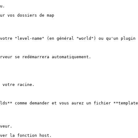
u.

ur vos dossiers de map

votre "level-name" (en général "world") ou qu'un plugin 
rveur se redémarrera automatiquement.

 votre racine.

lds** comme demander et vous aurez un fichier **template
veur.

ver la fonction host.
