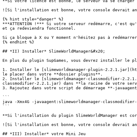
**Si votre licence est bonne, le serveur va se charger 
![Si l'installation est bonne, votre console devrait an
{% hint style="danger" %}

***ATTENTION !*** Si votre serveur redémarre, c'est qu'
et ça redeviendra fonctionnel.

Si ça bloque à X ou Y moment n'hésitez pas à redémarrer
{% endhint %}

## *II) Installer* SlimeWorldManager&#x20;

En plus du plugin SupGames, vous devrez installer le pl
1. Installer le [slimeworldmanager-plugin-2.2.1.jar](ht
le placer dans votre **dossier plugins**.

2. Installer le [slimeworldmanager-classmodifier-2.2.1.
classmodifier-2.2.1.jar) dans **la racine de votre serv
3. Rajoutez dans votre script de démarrage **-javaagent
```

java -Xmx4G -javaagent:slimeworldmanager-classmodifier-
```

**Si l'installation du plugin SlimeWorldManager est cor
![Si l'installation est bonne, votre console devrait an
## *III) Installer* votre Mini Jeu
