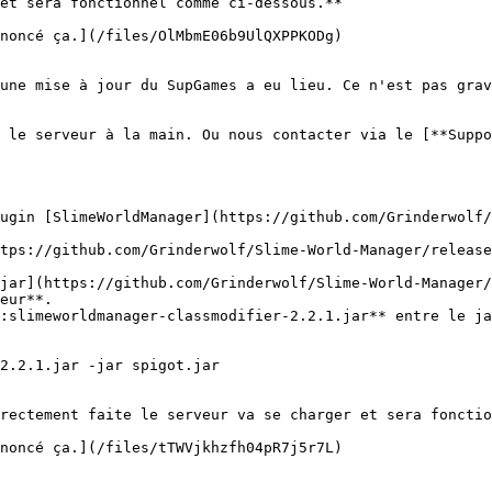
et sera fonctionnel comme ci-dessous.**

noncé ça.](/files/OlMbmE06b9UlQXPPKODg)

une mise à jour du SupGames a eu lieu. Ce n'est pas grav
 le serveur à la main. Ou nous contacter via le [**Suppo
ugin [SlimeWorldManager](https://github.com/Grinderwolf/
tps://github.com/Grinderwolf/Slime-World-Manager/release
jar](https://github.com/Grinderwolf/Slime-World-Manager/
eur**.

:slimeworldmanager-classmodifier-2.2.1.jar** entre le ja
2.2.1.jar -jar spigot.jar

rectement faite le serveur va se charger et sera fonctio
noncé ça.](/files/tTWVjkhzfh04pR7j5r7L)
