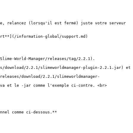
e, relancez (lorsqu'il est fermé) juste votre serveur 
rt**](/information-global/support.md)

Slime-World-Manager/releases/tag/2.2.1).

s/download/2.2.1/slimeworldmanager-plugin-2.2.1.jar) et 
releases/download/2.2.1/slimeworldmanager-
va et le -jar comme l'exemple ci-contre. <br>

nnel comme ci-dessous.**
