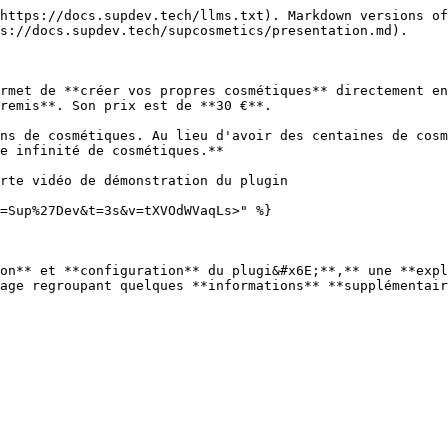
https://docs.supdev.tech/llms.txt). Markdown versions of
s://docs.supdev.tech/supcosmetics/presentation.md).

rmet de **créer vos propres cosmétiques** directement en
remis**. Son prix est de **30 €**.

ns de cosmétiques. Au lieu d'avoir des centaines de cosm
e infinité de cosmétiques.**

rte vidéo de démonstration du plugin

=Sup%27Dev&t=3s&v=tXVOdWVaqLs>" %}

on** et **configuration** du plugi&#x6E;**,** une **expl