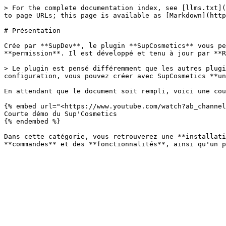
> For the complete documentation index, see [llms.txt](
to page URLs; this page is available as [Markdown](http
# Présentation

Crée par **SupDev**, le plugin **SupCosmetics** vous pe
**permission**. Il est développé et tenu à jour par **R
> Le plugin est pensé différemment que les autres plugi
configuration, vous pouvez créer avec SupCosmetics **un
En attendant que le document soit rempli, voici une cou
{% embed url="<https://www.youtube.com/watch?ab_channel
Courte démo du Sup'Cosmetics

{% endembed %}

Dans cette catégorie, vous retrouverez une **installati